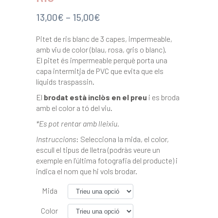
13,00
€
–
15,00
€
Pitet de ris blanc de 3 capes, impermeable,
amb viu de color (blau, rosa, gris o blanc).
El pitet és impermeable perquè porta una
capa intermitja de PVC que evita que els
líquids traspassin.
El
brodat està inclòs en el preu
i es broda
amb el color a tó del viu.
*Es pot rentar amb lleixiu.
Instruccions
: Selecciona la mida, el color,
escull el tipus de lletra (podràs veure un
exemple en l’última fotografia del producte) i
indica el nom que hi vols brodar.
Mida
Color