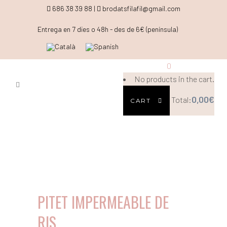
686 38 39 88 |
brodatsfilafil@gmail.com
Entrega en 7 dies o 48h - des de 6€ (península)
0
No products in the cart.
0,00
€
Total:
CART
PITET IMPERMEABLE DE
RIS