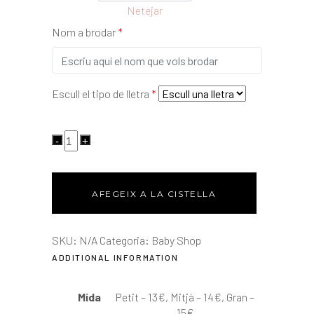
Netejar
Nom a brodar
*
Escull el tipo de lletra
*
AFEGEIX A LA CISTELLA
SKU:
N/A
Categoria:
Baby Shop
ADDITIONAL INFORMATION
Mida
Petit – 13€, Mitjà – 14€, Gran –
15€