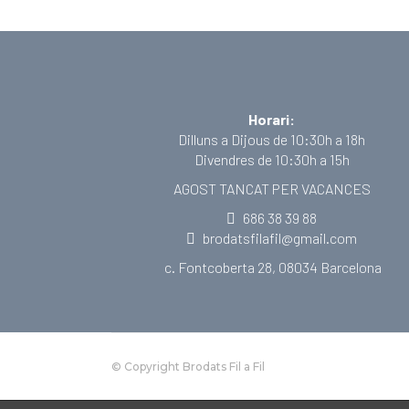
Horari:
Dilluns a Dijous de 10:30h a 18h
Divendres de 10:30h a 15h
AGOST TANCAT PER VACANCES
686 38 39 88
brodatsfilafil@gmail.com
c. Fontcoberta 28, 08034 Barcelona
© Copyright Brodats Fil a Fil