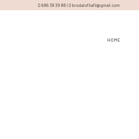
686 38 39 88 |
brodatsfilafil@gmail.com
HOME