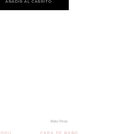
AÑADIR AL CARRITO
Baby Shop
UDOU
CAPA DE BAÑO