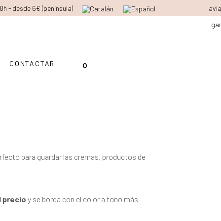
48h - desde 6€ (península)
avi
ga
CONTACTAR
0
rfecto para guardar las cremas, productos de
l precio
y se borda con el color a tono más