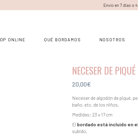
Envío en 7 días o 
OP ONLINE
QUÉ BORDAMOS
NOSOTROS
NECESER DE PIQUÉ
20,00
€
Neceser de algodón de piqué, pe
baño, etc. de los niños.
Medidas: 23 x 17 cm
El
bordado está incluido en e
subido.