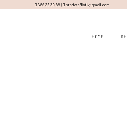
686 38 39 88 |
brodatsfilafil@gmail.com
HOME
SH