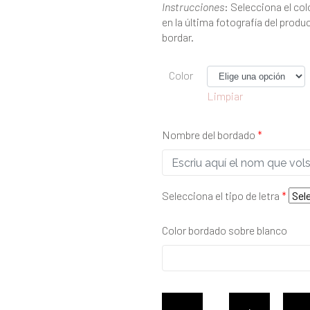
Instrucciones
: Selecciona el col
en la última fotografía del produ
bordar.
Color
Limpiar
Nombre del bordado
*
Selecciona el tipo de letra
*
Color bordado sobre blanco