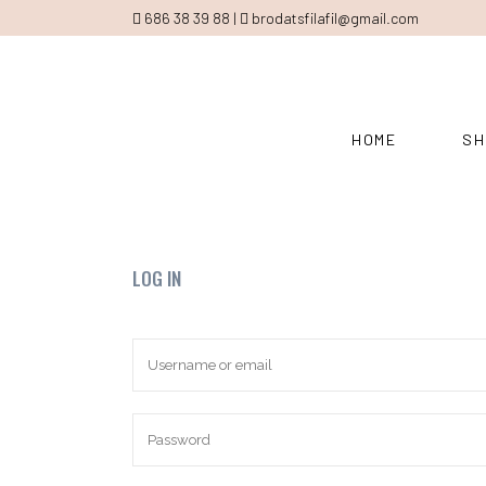
686 38 39 88 |
brodatsfilafil@gmail.com
HOME
SH
LOG IN